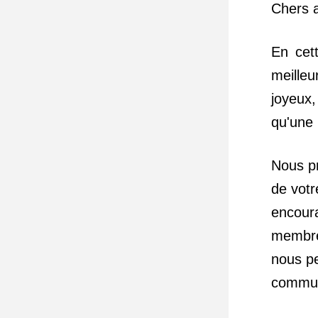
Chers 
En cet
meille
joyeux,
qu'une
Nous pr
de votr
encour
membre
nous pe
communa