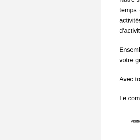
temps d
activi
d'activ
Ensembl
votre g
Avec to
Le com
Visit