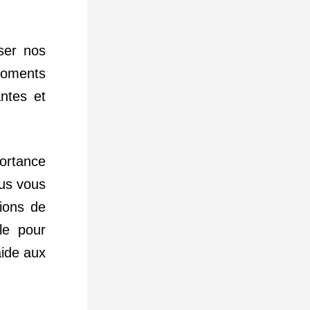
er nos 
oments 
ntes et 
ortance 
us vous 
ons de 
e pour 
ide aux 