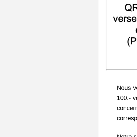
Nous v
100.- v
concern
corres
Notre s