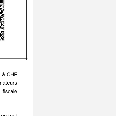
 à CHF 
nateurs 
fiscale 
en tout 