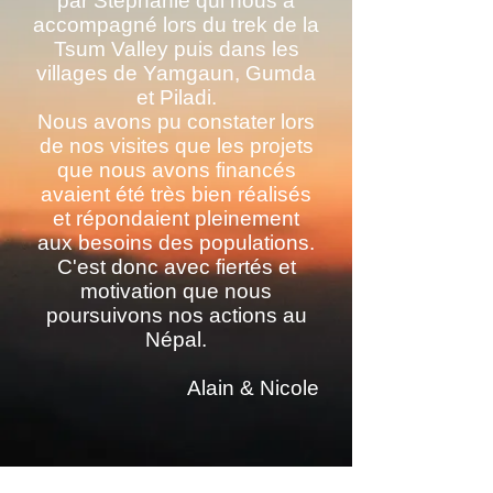
par Stéphanie qui nous a
accompagné lors du trek de la
Tsum Valley puis dans les
villages de Yamgaun, Gumda
et Piladi.
Nous avons pu constater lors
de nos visites que les projets
que nous avons financés
avaient été très bien réalisés
et répondaient pleinement
aux besoins des populations.
C'est donc avec fiertés et
motivation que nous
poursuivons nos actions au
Népal.
Alain & Nicole