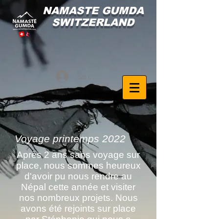
NAMASTE GUMDA
SWITZERLAND
Se connecter
Voyage printemps 2022
Après 2 ans sans voyage sur
place, nous sommes heureux
d'avoir pu nous rendre au
Népal cette année et visiter
nos nombreux projets. Nous
avons été rejoints sur place