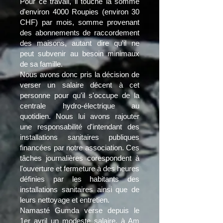
Pour ce travail, il touche la somme
d'environ 4000 Roupies (environ 30
CHF) par mois, somme provenant
des abonnements de raccordement
des maisons, autant dire qu'il ne
peut subvenir au besoin minimaux
de sa famille.
Nous avons donc pris la décision de
verser un salaire décent à cet
personne pour qu'il s'occupe de la
centrale hydro-électrique au
quotidien. Nous lui avons rajouter
une responsabilité d'intendant des
installations sanitaires publiques
financées par notre association. Ces
tâches journalières corespondent à
l'ouverture et fermeture à des heures
définies par les habitants des
installations sanitaires ainsi que de
leurs nettoyage et entretien.
Namasté Gumda verse depuis le
1er avril un modeste salaire, à Am