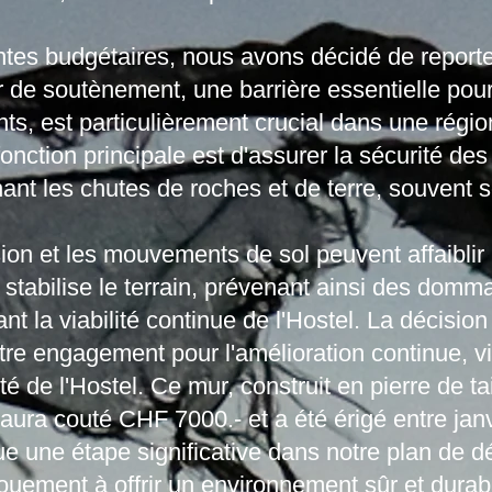
ntes budgétaires, nous avons décidé de reporte
 de soutènement, une barrière essentielle pour
ts, est particulièrement crucial dans une rég
tion principale est d'assurer la sécurité des 
nt les chutes de roches et de terre, souvent 
ion et les mouvements de sol peuvent affaiblir 
tabilise le terrain, prévenant ainsi des domma
nt la viabilité continue de l'Hostel. La décision
tre engagement pour l'amélioration continue, vi
ité de l'Hostel. Ce mur, construit en pierre de ta
 aura couté CHF 7000.- et a été érigé entre janv
que une étape significative dans notre plan de 
ouement à offrir un environnement sûr et durab