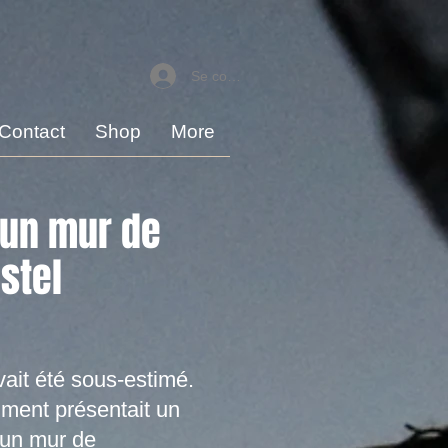
Se connecter
Contact
Shop
More
'un mur de
ostel
vait été sous-estimé.
âtiment présentait un
’un mur de