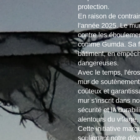
protection.
En raison de contrai
l'année 2025. Le mur
contre les éboulemen
comme Gumda. Sa fonc
bâtiment, en empêcha
dangereuses.
Avec le temps, l'éros
mur de soutènement s
coûteux et garantissa
mur s'inscrit dans no
sécurité et la durabil
alentours du village,
Cette initiative mar
soulignant notre dév