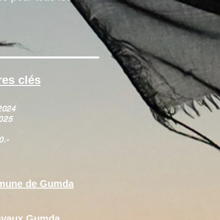
res clés
​
2024​
2025
0.-
mmune de Gumda
travaux Gumda