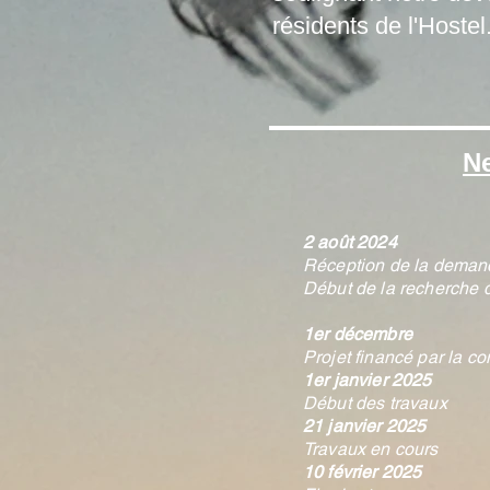
résidents de l'Hostel
N
2 août 2024
Réception de la demande
Début de la recherche 
1er décembre
Projet financé par la c
1er janvier 2025
Début des travaux
21 janvier 2025
Travaux en cours
10 février 2025