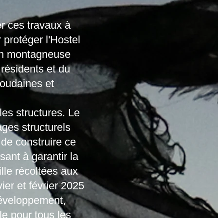
r ces travaux à
 protéger l'Hostel
ion montagneuse
résidents et du
soudaines et
les structures. Le
ges structurels
 de construire ce
sant à garantir la
ille récoltées aux
ier et février 2025
développement,
le pour tous les