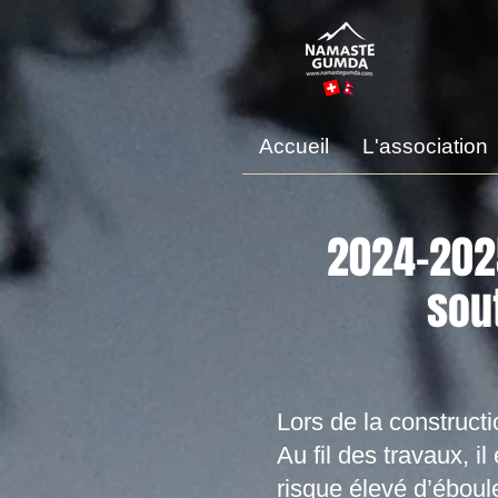
Accueil
L'association
2024-2025
sou
Lors de la constructi
Au fil des travaux, il
risque élevé d’éboul