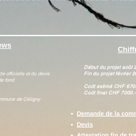
.
ews
Chiff
Début du projet août 
 officielle et du devis
Fin du projet février 
de fond
Coût estimé CHF 670
Coût final CHF 7000.-
ommune de Céligny​
Demande de la co
Devis
Attestation fin de 